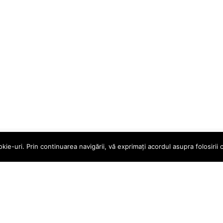
e-uri. Prin continuarea navigării, vă exprimați acordul asupra folosirii c
le
Magazin online
ururi
Contul meu
ndiții
Coș