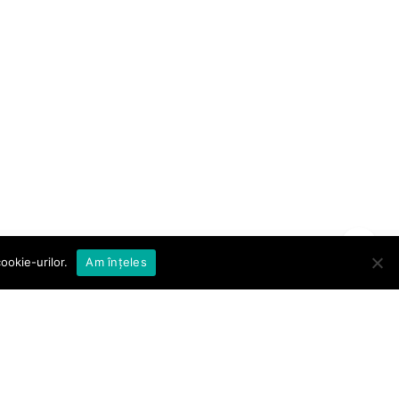
ookie-urilor.
Am înțeles
Abonare la Newsletter
Abonare
Sunt de acord cu
termenii și