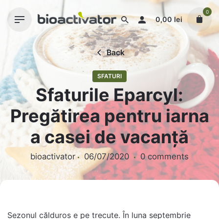
Skip
0
to
0,00
lei
content
Back
SFATURI
Sfaturile Eparcyl:
Pregătirea pentru iarna
a casei de vacanță
bioactivator
06/07/2020
0 comments
Sezonul călduros e pe trecute. În luna septembrie