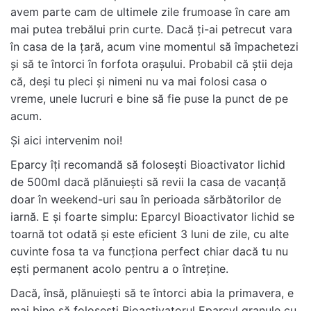
avem parte cam de ultimele zile frumoase în care am
mai putea trebălui prin curte. Dacă ți-ai petrecut vara
în casa de la țară, acum vine momentul să împachetezi
și să te întorci în forfota orașului.
Probabil că știi deja
că, deși tu pleci și nimeni nu va mai folosi casa o
vreme, unele lucruri e bine să fie puse la punct de pe
acum.
Și aici intervenim noi!
Eparcy îți recomandă să folosești Bioactivator lichid
de 500ml dacă plănuiești să revii la casa de vacanță
doar în weekend-uri sau în perioada sărbătorilor de
iarnă. E și foarte simplu: Eparcyl Bioactivator lichid se
toarnă tot odată și este eficient 3 luni de zile, cu alte
cuvinte fosa ta va funcționa perfect chiar dacă tu nu
ești permanent acolo pentru a o întreține.
Dacă, însă, plănuiești să te întorci abia la primavera, e
mai bine să folosești Bioactivatorul Eparcyl granule cu