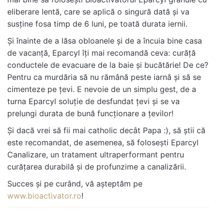
eliberare lentă, care se aplică o singură dată și va
susține fosa timp de 6 luni, pe toată durata iernii.
Și înainte de a lăsa obloanele și de a încuia bine casa
de vacanță, Eparcyl îți mai recomandă ceva: curăță
conductele de evacuare de la baie și bucătărie! De ce?
Pentru ca murdăria să nu rămână peste iarnă și să se
cimenteze pe țevi. E nevoie de un simplu gest, de a
turna Eparcyl soluție de desfundat țevi și se va
prelungi durata de bună funcționare a țevilor!
Și dacă vrei să fii mai catholic decât Papa :), să știi că
este recomandat, de asemenea, să folosești Eparcyl
Canalizare, un tratament ultraperformant pentru
curățarea durabilă și de profunzime a canalizării.
Succes și pe curând, vă așteptăm pe
www.bioactivator.ro
!