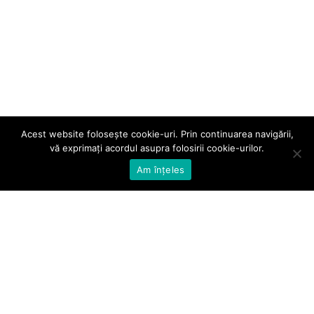
Acest website folosește cookie-uri. Prin continuarea navigării,
vă exprimați acordul asupra folosirii cookie-urilor.
Am înțeles
Telefon:
031 405 34 75
Email:
office@bioactivator.ro
Adresă:
Str. Someșului nr. 1, Sector 1, Cod poștal 012157,
București