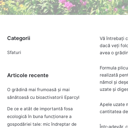
Categorii
Vă întrebați c
dacă veți fol
Sfaturi
avea o grădin
Formula plicu
Articole recente
realizată pen
nămol şi deşe
uzate și dige
O grădină mai frumoasă și mai
sănătoasă cu bioactivatorii Eparcyl
Apele uzate m
De ce e atât de importantă fosa
cantitatea de
ecologică în buna funcționare a
gospodăriei tale: mic îndreptar de
Într-adevăr, 