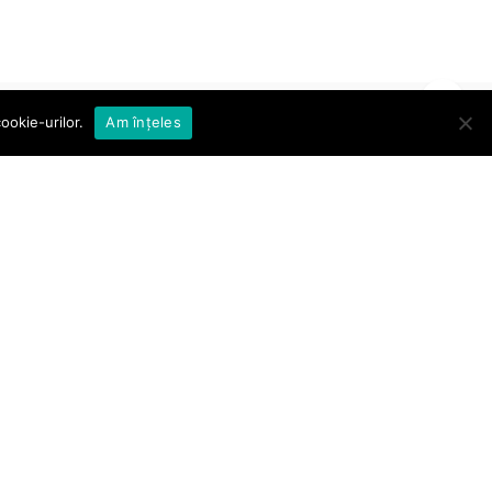
ookie-urilor.
Am înțeles
Abonare la Newsletter
Abonare
Sunt de acord cu
termenii și
condițiile
Află ultimele noutăți și oferte