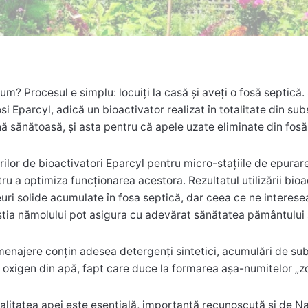
um? Procesul e simplu: locuiți la casă și aveți o fosă septică. 
osi Eparcyl, adică un bioactivator realizat în totalitate din s
ă sănătoasă, și asta pentru că apele uzate eliminate din fosă
rilor de bioactivatori Eparcyl pentru micro-stațiile de epurar
tru a optimiza funcționarea acestora. Rezultatul utilizării bioa
uri solide acumulate în fosa septică, dar ceea ce ne interes
stia nămolului pot asigura cu adevărat sănătatea pământului și
enajere conţin adesea detergenţi sintetici, acumulări de su
 oxigen din apă, fapt care duce la formarea aşa-numitelor „z
calitatea apei este esențială, importanță recunoscută și de Naț