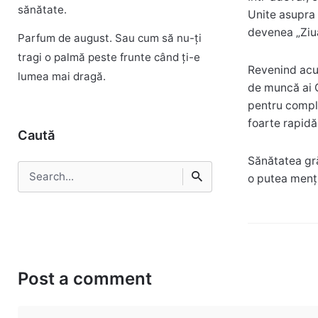
sănătate.
Unite asupra 
devenea „Ziua
Parfum de august. Sau cum să nu-ți
tragi o palmă peste frunte când ți-e
Revenind acum 
lumea mai dragă.
de muncă ai C
pentru comple
foarte rapidă
Caută
Sănătatea gră
Search
o putea menți
pentru
Post a comment