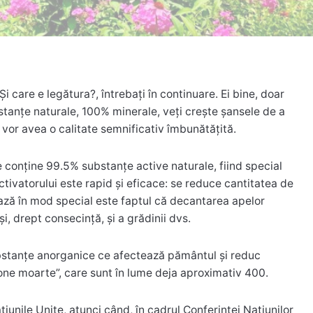
Și care e legătura?, întrebați în continuare.
Ei bine, doar
ubstanțe naturale, 100% minerale, veți crește șansele de a
 vor avea o calitate semnificativ îmbunătățită.
e conține 99.5% substanțe active naturale, fiind special
ctivatorului este rapid şi eficace: se reduce cantitatea de
ează în mod special este faptul că decantarea apelor
, drept consecință, și a grădinii dvs.
bstanţe anorganice ce afectează pământul şi reduc
one moarte”, care sunt în lume deja aproximativ 400.
iunile Unite, atunci când, în cadrul Conferinţei Naţiunilor