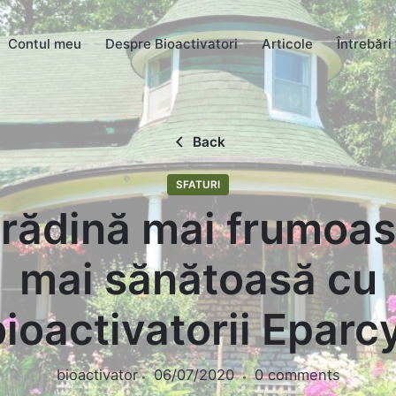
Contul meu
Despre Bioactivatori
Articole
Întrebări
Back
SFATURI
rădină mai frumoas
mai sănătoasă cu
bioactivatorii Eparcy
bioactivator
06/07/2020
0 comments