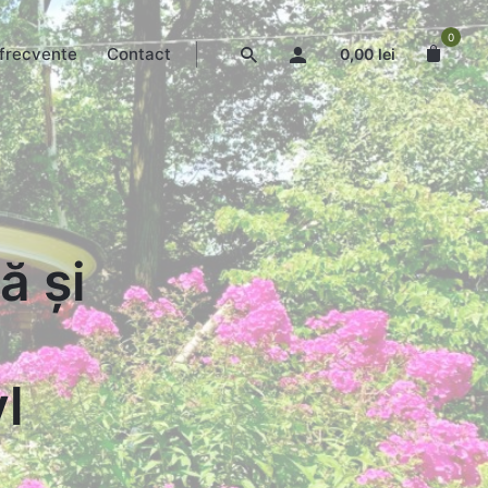
0
 frecvente
Contact
0,00
lei
ă și
l