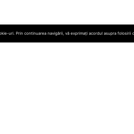
e-uri. Prin continuarea navigării, vă exprimați acordul asupra folosirii c
le
Magazin online
ururi
Contul meu
ndiții
Coș
ecvente
Finalizare Comandă
Magazin
 LITIGII