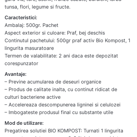
Rate this product:
*
tunsa, flori, legume si fructe.
LEAVE A REPLY
Caracteristici:
Ambalaj: 500gr. Pachet
Aspect exterior si culoare: Praf, bej deschis
Continutul pachetului: 500gr praf activ Bio Kompost, 1
lingurita masuratoare
Termen de valabilitate: 2 ani daca este depozitat
Name
*
corespunzator
Avantaje:
– Previne acumularea de deseuri organice
Email
*
– Produs de calitate inalta, cu continut ridicat de
culturi bacteriene active
– Accelereaza descompunerea ligninei si celulozei
Salvează-mi numele, emailul și site-ul web în acest
– Imbogateste produsul final cu substante utile
navigator pentru data viitoare când o să comentez.
Mod de utilizare:
Pregatirea solutiei BIO KOMPOST: Turnati 1 lingurita