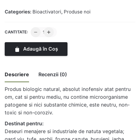
Categories:
Bioactivatori
,
Produse noi
Cantitate
CANTITATE:
Bio
Kompost
Adaugă în Coș
Descriere
Recenzii (0)
Produs biologic natural, absolut inofensiv atat pentru
There no reviews yet.
om, cat si pentru mediu, nu contine microorganisme
patogene si nici substante chimice, este neutru, non-
Be the first to review “Bio Kompost”
toxic si non-coroziv.
Destinat pentru:
Adresa ta de email nu va fi publicată.
Câmpurile
obligatorii sunt marcate cu
*
Deseuri menajere si industriale de natuta vegetala;
gard viu, tufe, aschii, frunze cazute, buruieni, iarba