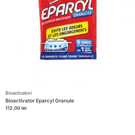
t navigator pentru data viitoare când o să comentez.
Bioactivatori
Bioactivator Eparcyl Granule
112,00 lei