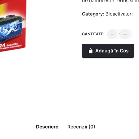
de nămol este redus și mi
Category:
Bioactivatori
Cantitate
CANTITATE:
Bioactivator
Eparcyl,
Adaugă în Coș
cutie
24
plicuri
Descriere
Recenzii (0)