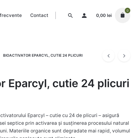
0
 frecvente
Contact
0,00
lei
BIOACTIVATOR EPARCYL, CUTIE 24 PLICURI
r Eparcyl, cutie 24 plicuri
tivatorului Eparcyl – cutie cu 24 de plicuri – asigură
ei septice prin activarea și susținerea procesului natural
uni. Materiile organice sunt degradate mai rapid, volumul