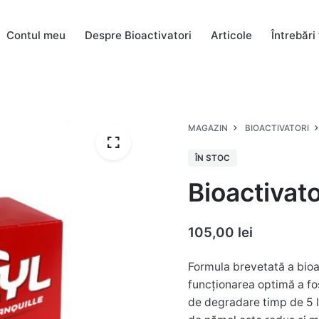
Contul meu
Despre Bioactivatori
Articole
Întrebări
MAGAZIN
BIOACTIVATORI
ÎN STOC
Bioactivato
105,00
lei
Formula brevetată a bioac
funcționarea optimă a fos
de degradare timp de 5 l