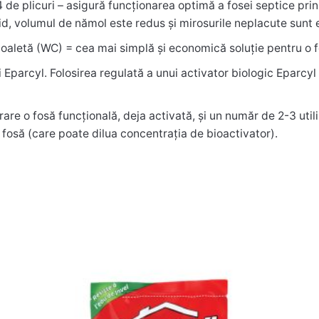
 de plicuri – asigură funcționarea optimă a fosei septice pri
id, volumul de nămol este redus și mirosurile neplacute sunt 
toaletă (WC) = cea mai simplă și economică soluție pentru o fo
cutie 24 plicuri”
i Eparcyl. Folosirea regulată a unui activator biologic Eparcy
rare o fosă funcțională, deja activată, și un număr de 2-3 uti
torii sunt marcate cu
*
n fosă (care poate dilua concentrația de bioactivator).