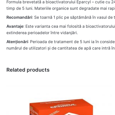
Formula brevetată a bioactivatorului Eparcyl – cutie cu 24
There no reviews yet.
timp de 5 luni. Materiile organice sunt degradate mai rap
Recomandări
: Se toarnă 1 plic pe săptămână în vasul de 
Be the first to review “Bioactivator Eparcyl, 
Avantaje
: Este varianta cea mai folosită a bioactivatorulu
extinderea perioadelor între vidanjări.
Atenționări
: Perioada de tratament de 5 luni ia în conside
Adresa ta de email nu va fi publicată.
Câmpurile obliga
numărul de utilizatori și de cantitatea de apă care intră î
Rate this product:
*
LEAVE A REPLY
Related products
Name
*