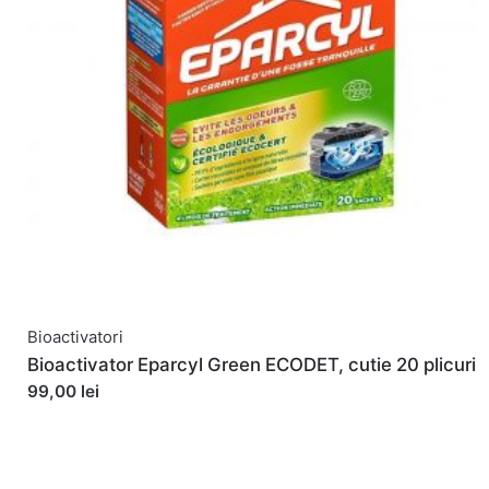
Email
*
Salvează-mi numele, emailul și site-ul web în aces
Bioactivatori
Bioactivator Eparcyl Green ECODET, cutie 20 plicuri
99,00 lei