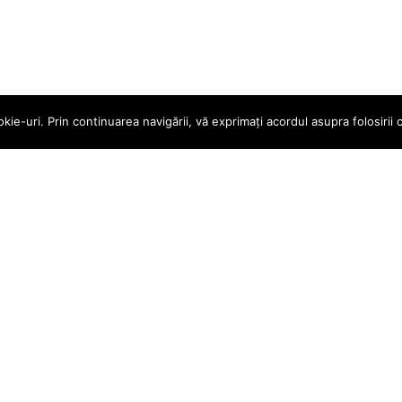
e-uri. Prin continuarea navigării, vă exprimați acordul asupra folosirii c
le
Magazin online
ururi
Contul meu
ndiții
Coș
ecvente
Finalizare Comandă
Magazin
 LITIGII