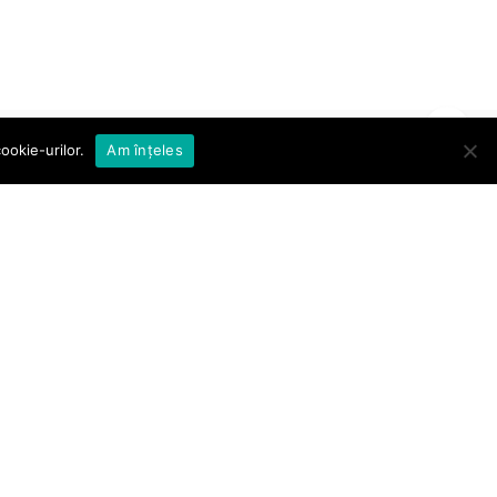
ookie-urilor.
Am înțeles
Abonare la Newsletter
Abonare
Sunt de acord cu
termenii și
condițiile
Află ultimele noutăți și oferte