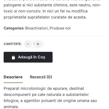
patogene si nici substante chimice, este neutru, non-
toxic si non-coroziv. In nici un fel nu modifica
proprietatile suprafetelor curatate de acesta.
Categories:
Bioactivatori
,
Produse noi
Cantitate
CANTITATE:
Soluție
eliminatoare
Adaugă în Coș
de
pete
Descriere
Recenzii (0)
Preparat microbiologic de epurare, destinat
There no reviews yet.
descompunerii pe cale naturala a substantelor
bilogice, a agentilor poluanti de origine umana sau
Be the first to review “Soluție eliminatoare
animala.