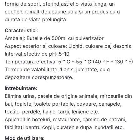
Salvează-mi numele, emailul și site-ul web în acest
forma de spori, oferind astfel o viata lunga, un
navigator pentru data viitoare când o să comentez.
coeficient inalt de actiune utila si un produs cu o
durata de viata prelungita.
Caracteristici:
Ambalaj: Butelie de 500ml cu pulverizator
Aspect exterior si culoare: Lichid, culoare bej deschis
Interval efectiv de рН: 5-10
Temperatura efectiva: 5 ° C – 55 ° C (40 ° F – 130 ° F)
Termen de valabilitate: 1 an si jumatate, cu o
depozitare corespunzatoare.
Intrebuintare:
Elimina urina, petele de origine animala, mirosurile din
bai, toalete, toalete portabile, covoare, canapele,
textile, perdele, haine, targi, lenjerie etc.
Aplicabil in hoteluri, restaurante, camine de batrani,
facilitati pentru copii, curatenie dupa inundatii etc.
Mod de utilizare: