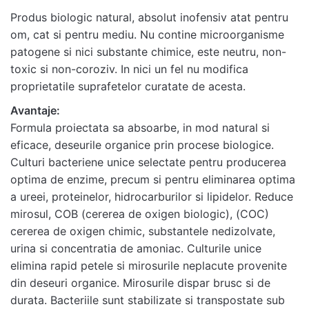
de pete”
Produs biologic natural, absolut inofensiv atat pentru
Adresa ta de email nu va fi publicată.
Câmpurile
om, cat si pentru mediu. Nu contine microorganisme
obligatorii sunt marcate cu
*
patogene si nici substante chimice, este neutru, non-
toxic si non-coroziv. In nici un fel nu modifica
Rate this product:
*
proprietatile suprafetelor curatate de acesta.
LEAVE A REPLY
Avantaje:
Formula proiectata sa absoarbe, in mod natural si
eficace, deseurile organice prin procese biologice.
Culturi bacteriene unice selectate pentru producerea
optima de enzime, precum si pentru eliminarea optima
a ureei, proteinelor, hidrocarburilor si lipidelor. Reduce
Name
*
mirosul, COB (cererea de oxigen biologic), (COC)
cererea de oxigen chimic, substantele nedizolvate,
urina si concentratia de amoniac. Culturile unice
Email
*
elimina rapid petele si mirosurile neplacute provenite
din deseuri organice. Mirosurile dispar brusc si de
durata. Bacteriile sunt stabilizate si transpostate sub