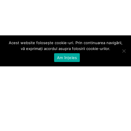
Acest website folosește cookie-uri. Prin continuarea navigării,
vă exprimați acordul asupra folosirii cookie-urilor.
Am înțeles
Telefon:
031 405 34 75
Email:
office@bioactivator.ro
Adresă:
Str. Someșului nr. 1, Sector 1, Cod poștal 012157,
București